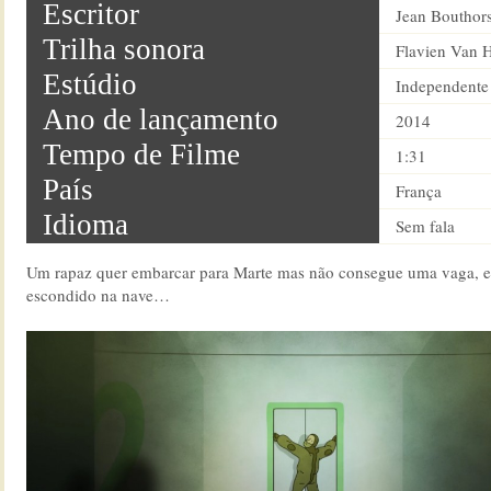
Escritor
Jean Bouthor
Trilha sonora
Flavien Van 
Estúdio
Independente
Ano de lançamento
2014
Tempo de Filme
1:31
País
França
Idioma
Sem fala
Um rapaz quer embarcar para Marte mas não consegue uma vaga, en
escondido na nave…