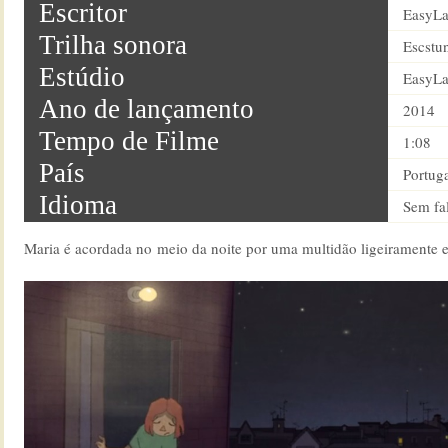
Escritor
EasyL
Trilha sonora
Escstu
Estúdio
EasyL
Ano de lançamento
2014
Tempo de Filme
1:08
País
Portug
Idioma
Sem fa
Maria é acordada no meio da noite por uma multidão ligeirament