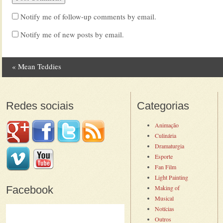
Notify me of follow-up comments by email.
Notify me of new posts by email.
«
Mean Teddies
Post navigation
Redes sociais
Categorias
Animação
Culinária
Dramaturgia
Esporte
Fan Film
Light Painting
Facebook
Making of
Musical
Notícias
Outros