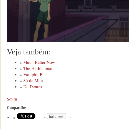
Veja também:
Much Better Now
The Herbichman
Vampire Bash
Só de Mim
De Dentro
Sovrn
Compartilhe
Email