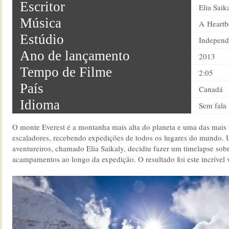
Escritor
Elia Saik
Música
A Heartb
Estúdio
Independ
Ano de lançamento
2013
Tempo de Filme
2:05
País
Canadá
Idioma
Sem fala
O monte Everest é a montanha mais alta do planeta e uma das mais 
escaladores, recebendo expedições de todos os lugares do mundo.
aventureiros, chamado Elia Saikaly, decidiu fazer um timelapse sob
acampamentos ao longo da expedição. O resultado foi este incrível 