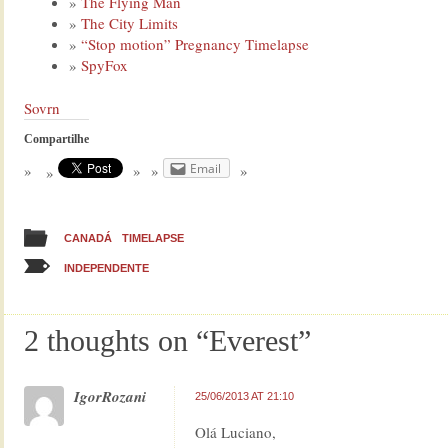
The Flying Man
The City Limits
“Stop motion” Pregnancy Timelapse
SpyFox
Sovrn
Compartilhe
Email
CANADÁ
TIMELAPSE
INDEPENDENTE
2 thoughts on “
Everest
”
IgorRozani
25/06/2013 AT 21:10
Olá Luciano,