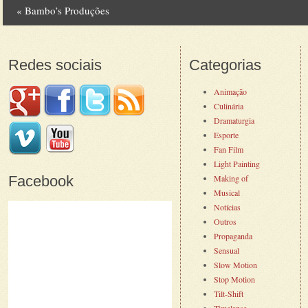
«
Bambo’s Produções
Post navigation
Redes sociais
Categorias
Animação
Culinária
Dramaturgia
Esporte
Fan Film
Light Painting
Facebook
Making of
Musical
Notícias
Outros
Propaganda
Sensual
Slow Motion
Stop Motion
Tilt-Shift
Timelapse