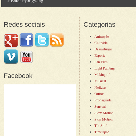
«
Enter Pyongyang
Post navigation
Redes sociais
Categorias
Animação
Culinária
Dramaturgia
Esporte
Fan Film
Light Painting
Facebook
Making of
Musical
Notícias
Outros
Propaganda
Sensual
Slow Motion
Stop Motion
Tilt-Shift
Timelapse