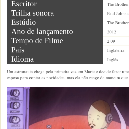
Escritor
The Brothe
Trilha sonora
Paul Johnst
Estúdio
The Brothe
Ano de lançamento
2012
Tempo de Filme
2:09
País
Inglaterra
Idioma
Inglês
Um astronauta chega pela primeira vez em Marte e decide fazer uma
esposa para contar as novidades, mas ela não reage da maneira qu